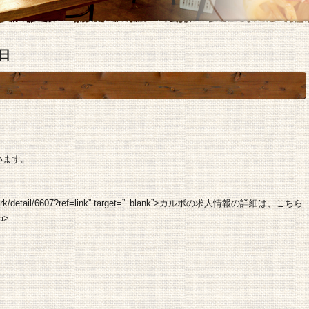
2日
います。
anto/work/detail/6607?ref=link” target=”_blank”>カルボの求人情報の詳細は、こちら
a>