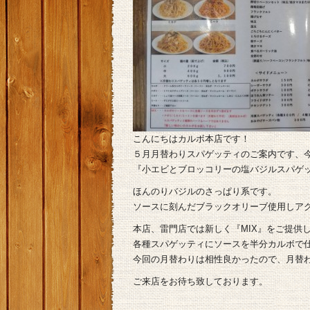
こんにちはカルボ本店です！
５月月替わりスパゲッティのご案内です、
『小エビとブロッコリーの塩バジルスパゲ
ほんのりバジルのさっぱり系です。
ソースに刻んだブラックオリーブ使用しア
本店、雷門店では新しく『MIX』をご提供
各種スパゲッティにソースを半分カルボで
今回の月替わりは相性良かったので、月替わ
ご来店をお待ち致しております。