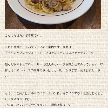
こんにちはカルボ本店です。
３月の月替わりスパゲッティのご案内です。今月は、
『チキンとフレッシュトマト、ブロッコリーの塩スパゲッティ』です！
刻んだトマトとブロッコリーにほんのりハーブを効かせてのせています。味
付けはチキンベースの塩味でさっぱりと召し上がれます。是非お試し下さ
い。
もう１つご紹介はカルボの『チーズパン粉』をテイクアウト販売はじめまし
た（税込３００円）。
ご家庭でハンバーグやグラタンに、用途は様々です。