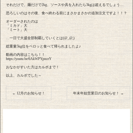
それだけで、麺だけで2kg、ソースや具を入れたら3kgは超えるでしょう…
恐ろしいのはその後、食べ終わる前にまさかまさかの追加注文ですよ！！？
オーダーされたのは
「ミカド」大
「ミート」大
…一日で大盛全部制覇していくとは(@_@;)
総重量5kg位をペロッと食べて帰られましたよ♪
動画の内容はこちら！！
https://youtu.be/6AkWPYpnceY
おなかがすいた方はカルボまで！
以上、カルボでした～
←
12月のお知らせ！
年末年始営業日のお知らせ！
→