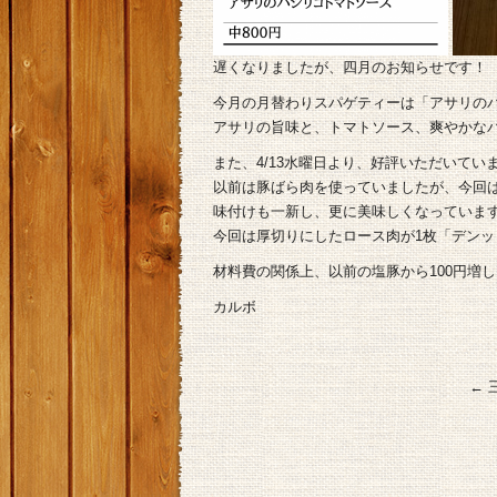
遅くなりましたが、四月のお知らせです！
今月の月替わりスパゲティーは「アサリの
アサリの旨味と、トマトソース、爽やかな
また、4/13水曜日より、好評いただいて
以前は豚ばら肉を使っていましたが、今回
味付けも一新し、更に美味しくなっていま
今回は厚切りにしたロース肉が1枚「デン
材料費の関係上、以前の塩豚から100円増
カルボ
←