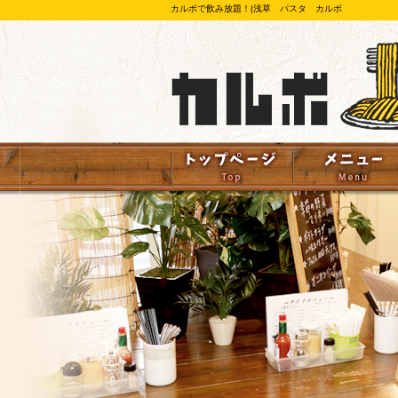
カルボで飲み放題！|浅草 パスタ カルボ